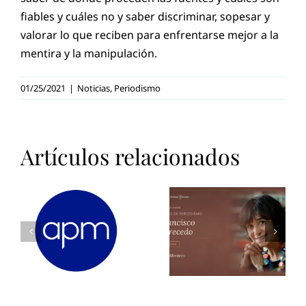
fiables y cuáles no y saber discriminar, sopesar y
valorar lo que reciben para enfrentarse mejor a la
mentira y la manipulación.
01/25/2021
|
Noticias
,
Periodismo
La
Asociación
Artículos relacionados
Rosa
de
Montero,
Periodistas
o
ganadora de
de Cáceres
la XLIII
lamenta el
edición del
fallecimient
l
Premio de
de Enrique
’
Periodismo
Baltar,
«Francisco
referente