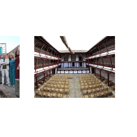
La Asociación de
Periodistas de
tas de la
Cáceres lamenta el
ederán
fallecimiento de
orral de
Enrique Baltar,
s de
referente del
ro
periodismo
extremeño