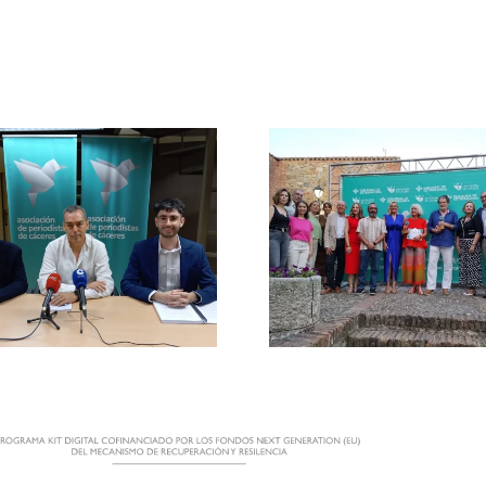
La Asociación de
Periodistas de
Los periodis
Cáceres reivindica
FAPE acc
el valor del
gratis al C
periodismo local en
Comedia
la entrega de sus III
Almag
Premios de
Periodismo