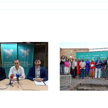
La Asociación de
Periodistas de
Los periodis
Cáceres reivindica
FAPE acc
el valor del
gratis al C
periodismo local en
Comedia
la entrega de sus III
Almag
Premios de
Periodismo