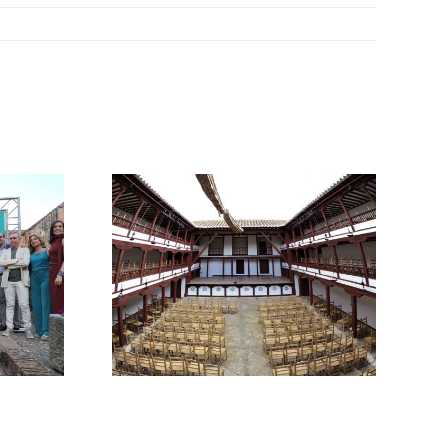
La Asociación de
Periodistas de
tas de la
Cáceres lamenta el
ederán
fallecimiento de
orral de
Enrique Baltar,
s de
referente del
ro
periodismo
extremeño